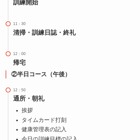
訓練開始
11：30
清掃・訓練日誌・終礼
12：00
帰宅
②半日コース（午後）
12：50
通所
・朝礼
挨拶
タイムカード打刻
健康管理表の記入
今日の訓練目標の記入