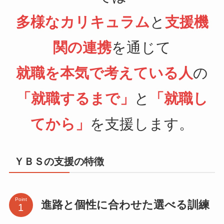
多様なカリキュラム
と
支援機
関の連携
を通じて
就職を本気で考えている人
の
「就職するまで」
と
「就職し
てから」
を支援します。
ＹＢＳの支援の特徴
Point
進路と個性に合わせた選べる訓練